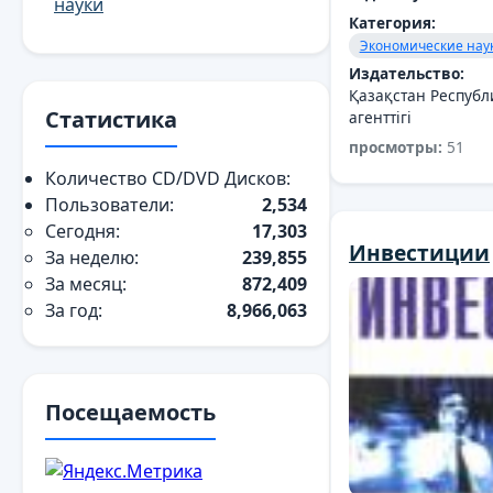
науки
Категория:
Экономические нау
Издательство:
Қазақстан Республ
Статистика
агенттігі
просмотры:
51
Количество CD/DVD Дисков:
Пользователи:
2,534
Сегодня:
17,303
Инвестиции
За неделю:
239,855
За месяц:
872,409
За год:
8,966,063
Посещаемость