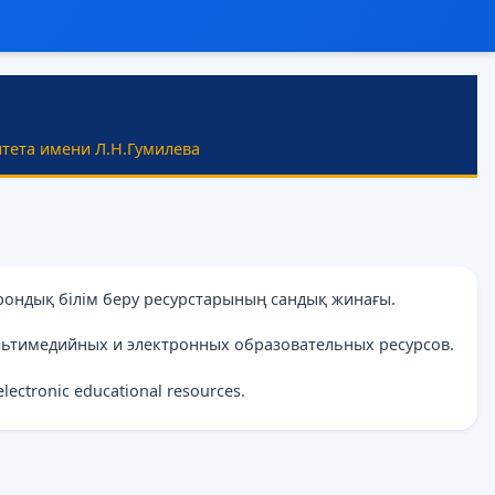
тета имени Л.Н.Гумилева
рондық білім беру ресурстарының сандық жинағы.
льтимедийных и электронных образовательных ресурсов.
 electronic educational resources.