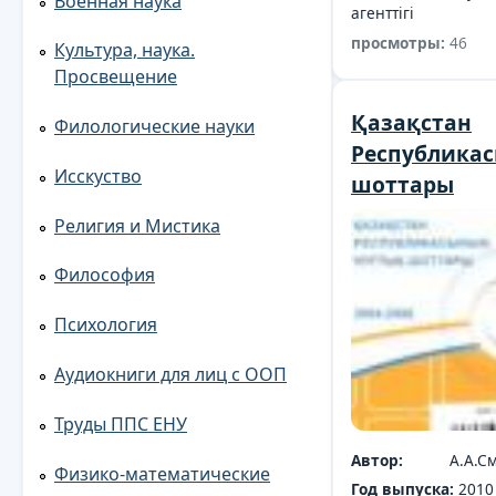
Военная наука
агенттігі
просмотры:
46
Культура, наука.
Просвещение
Қазақстан
Филологические науки
Республика
Исскуство
шоттары
Религия и Мистика
Философия
Психология
Аудиокниги для лиц с ООП
Труды ППС ЕНУ
Автор:
А.А.С
Физико-математические
Год выпуска:
2010