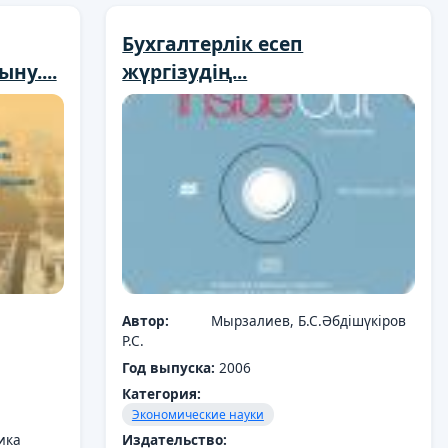
Бухгалтерлік есеп
ну....
жүргізудің...
Автор:
Мырзалиев, Б.С.Әбдішүкіров
Р.С.
Год выпуска:
2006
Категория:
Экономические науки
ика
Издательство: