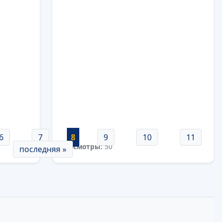
6
7
8
9
10
11
просмотры:
50
последняя »