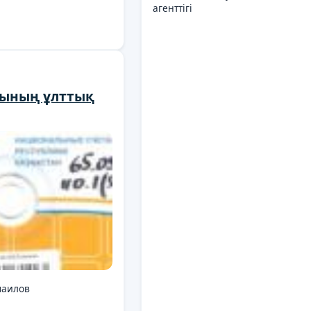
агенттігі
сының ұлттық
маилов