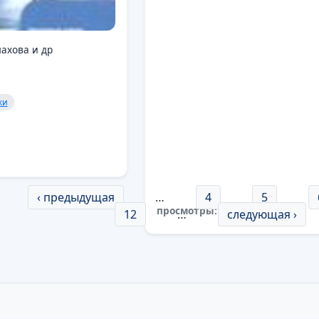
лахова и др
ки
‹ предыдущая
…
4
5
просмотры:
32
12
…
следующая ›