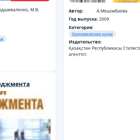
Подшиваленко, М.В.
Автор:
А.Мешімбаева
Год выпуска:
2009
Категория:
Экономические науки
ки
Издательство:
Қазақстан Республикасы Статист
агенттігі
еджмента