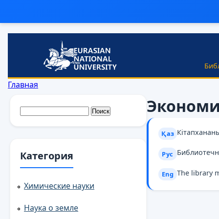
Перейти к основному содержанию
Биб
Вы здесь
Главная
Экономи
Форма поиска
Поиск
Кітапханан
Қаз
Библиотечн
Категория
Рус
The library 
Eng
Химические науки
Наука о земле