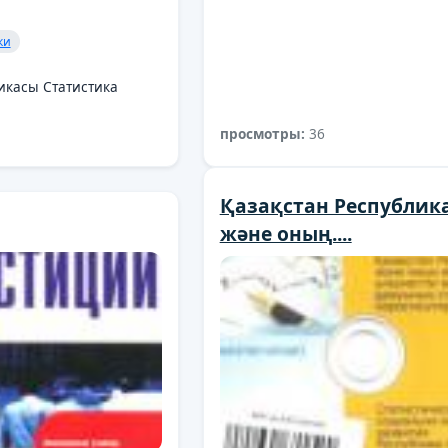
ки
икасы Статистика
просмотры:
36
Қазақстан Республик
және оның....