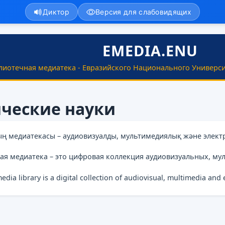
Диктор
Версия для слабовидящих
EMEDIA.ENU
лиотечная медиатека - Евразийского Национального Универси
ческие науки
ың медиатекасы – аудиовизуалды, мультимедиялық және элект
ая медиатека – это цифровая коллекция аудиовизуальных, му
media library is a digital collection of audiovisual, multimedia and