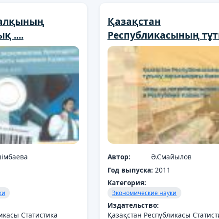
халқының
Қазақстан
 ....
Республикасының тұты
імбаева
Автор:
Ә.Смайылов
Год выпуска:
2011
Категория:
ки
Экономические науки
Издательство:
икасы Статистика
Қазақстан Республикасы Статист