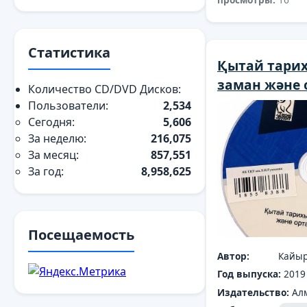
Статистика
Қытай тарих
заман және 
Количество CD/DVD Дисков:
Пользователи:
2,534
Сегодня:
5,606
За неделю:
216,075
За месяц:
857,551
За год:
8,958,625
Посещаемость
Автор:
Кайыр
Год выпуска:
2019
Издательство:
Ал