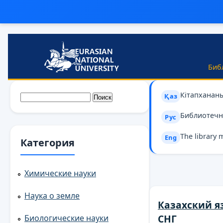
Перейти к основному содержанию
Биб
Кітапханан
Форма поиска
Поиск
Қаз
Библиотечн
Рус
The library 
Eng
Категория
Химические науки
Наука о земле
Казахский я
СНГ
Биологические науки