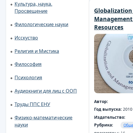
Культура, наука.
Globalization
Просвещение
Management 
Филологические науки
Resources
Исскуство
Религия и Мистика
Философия
Психология
Аудиокниги для лиц с ООП
Автор:
Труды ППС ЕНУ
Год выпуска:
2010
Физико-математические
Издательство:
науки
Рубрика:
Обще
просмотры:
16