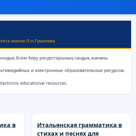
тета имени Л.Н.Гумилева
рондық білім беру ресурстарының сандық жинағы.
льтимедийных и электронных образовательных ресурсов.
 electronic educational resources.
ика в
Итальянская грамматика в
стихах и песнях для