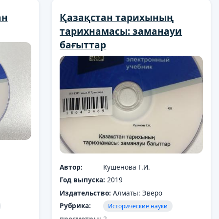
ан
Қазақстан тарихының
тарихнамасы: заманауи
бағыттар
Автор:
Кушенова Г.И.
Год выпуска:
2019
Издательство:
Алматы: Эверо
Рубрика:
Исторические науки
просмотры:
2