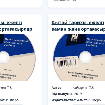
ы: ежелгі
Қытай тарихы: ежелгі
ортағасырлар
заман және ортағасы
кен Т.З.
Автор:
Кайыркен Т.З.
Год выпуска:
2019
маты: Эверо
Издательство:
Алматы: Эверо