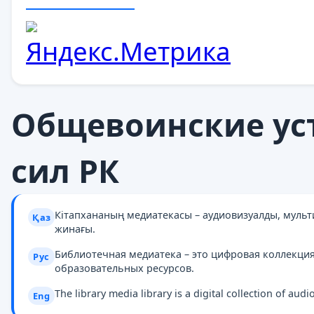
Общевоинские ус
сил РК
Кітапхананың медиатекасы – аудиовизуалды, муль
Қаз
жинағы.
Библиотечная медиатека – это цифровая коллекци
Рус
образовательных ресурсов.
The library media library is a digital collection of au
Eng